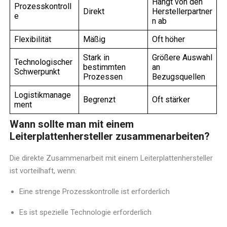
Hängt von den
Prozesskontroll
Direkt
Herstellerpartner
e
n ab
Flexibilität
Mäßig
Oft höher
Stark in
Größere Auswahl
Technologischer
bestimmten
an
Schwerpunkt
Prozessen
Bezugsquellen
Logistikmanage
Begrenzt
Oft stärker
ment
Wann sollte man mit einem
Leiterplattenhersteller zusammenarbeiten?
Die direkte Zusammenarbeit mit einem Leiterplattenhersteller
ist vorteilhaft, wenn:
Eine strenge Prozesskontrolle ist erforderlich
Es ist spezielle Technologie erforderlich