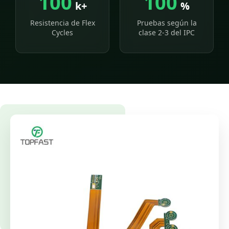
100
100
k+
%
Resistencia de Flex
Pruebas según la
Cycles
clase 2-3 del IPC