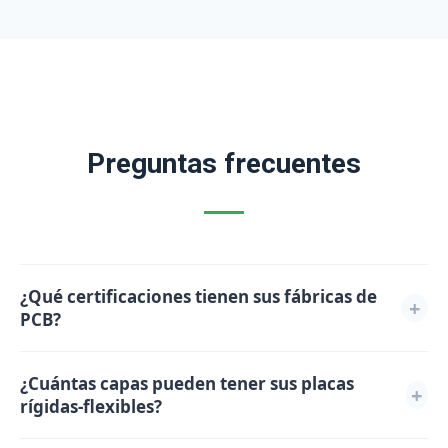
Preguntas frecuentes
¿Qué certificaciones tienen sus fábricas de
+
PCB?
Todos nuestros productos cuentan con la
¿Cuántas capas pueden tener sus placas
certificación IPC y disponen de los certificados ISO
+
rígidas-flexibles?
14001, ISO 9001, CE y ROHS. Nuestros productos se
utilizan ampliamente en los sectores de las