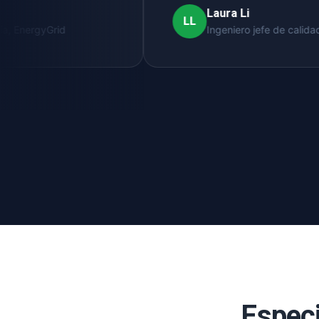
Laura Li
LL
yGrid
Ingeniero jefe de calidad
Especi