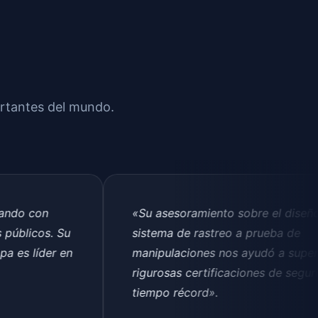
ortantes del mundo.
n
«Su asesoramiento sobre el diseño de un
s. Su
sistema de rastreo a prueba de
der en
manipulaciones nos ayudó a superar
rigurosas certificaciones de seguridad en 
tiempo récord».