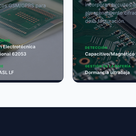
incorporan circuitos 
ricos GSM/GPRS para
almacenamiento cifrad
de la facturación.
IDAD
n Electrotécnica
DETECCIÓN
cional 62053
Capacitivo/Magnético
IE
GESTIÓN DE LA BATERÍA
ASL LF
Dormancia ultrabaja