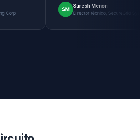
Suresh Menon
SM
Director técnico, SecureGrid Systems
ircuito