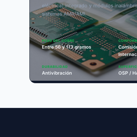
eléctrica) integrado y módulos inalámb
sistemas AMR/AMI.
PESO DEL COBRE
CONFORM
Entre 56 y 113 gramos
Comisió
Interna
DURABILIDAD
SUPERFIC
Antivibración
OSP / H