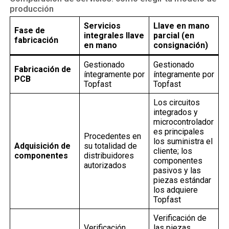
producción
Servicios
Llave en mano
Fase de
integrales llave
parcial (en
fabricación
en mano
consignación)
Gestionado
Gestionado
Fabricación de
íntegramente por
íntegramente por
PCB
Topfast
Topfast
Los circuitos
integrados y
microcontrolador
es principales
Procedentes en
los suministra el
Adquisición de
su totalidad de
cliente; los
componentes
distribuidores
componentes
autorizados
pasivos y las
piezas estándar
los adquiere
Topfast
Verificación de
Verificación
las piezas