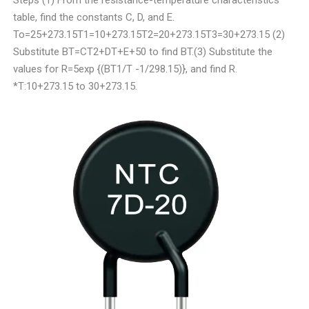
table, find the constants C, D, and E.
To=25+273.15T1=10+273.15T2=20+273.15T3=30+273.15 (2)
Substitute BT=CT2+DT+E+50 to find BT.(3) Substitute the
values for R=5exp {(BT1/T -1/298.15)}, and find R.
*T:10+273.15 to 30+273.15.