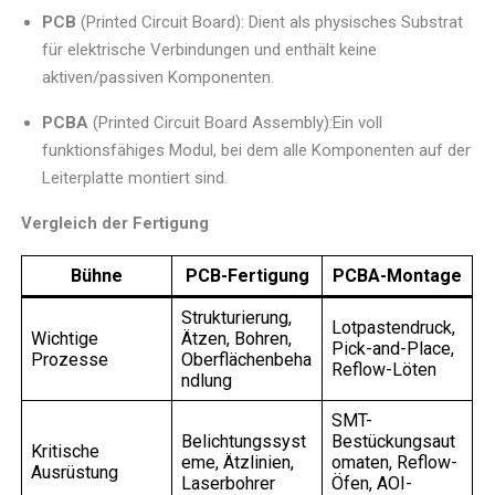
PCB
(Printed Circuit Board): Dient als physisches Substrat
für elektrische Verbindungen und enthält keine
aktiven/passiven Komponenten.
PCBA
(Printed Circuit Board Assembly):Ein voll
funktionsfähiges Modul, bei dem alle Komponenten auf der
Leiterplatte montiert sind.
Vergleich der Fertigung
Bühne
PCB-Fertigung
PCBA-Montage
Strukturierung,
Lotpastendruck,
Wichtige
Ätzen, Bohren,
Pick-and-Place,
Prozesse
Oberflächenbeha
Reflow-Löten
ndlung
SMT-
Belichtungssyst
Bestückungsaut
Kritische
eme, Ätzlinien,
omaten, Reflow-
Ausrüstung
Laserbohrer
Öfen, AOI-