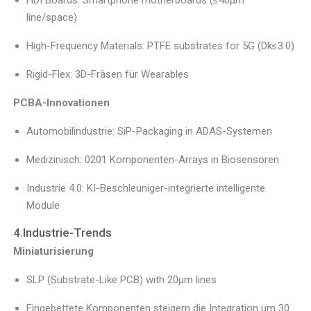
HDI Boards: Smartphone motherboards (≤40μm
line/space)
High-Frequency Materials: PTFE substrates for 5G (Dk≤3.0)
Rigid-Flex: 3D-Fräsen für Wearables
PCBA-Innovationen
Automobilindustrie: SiP-Packaging in ADAS-Systemen
Medizinisch: 0201 Komponenten-Arrays in Biosensoren
Industrie 4.0: KI-Beschleuniger-integrierte intelligente
Module
4.Industrie-Trends
Miniaturisierung
SLP (Substrate-Like PCB) with 20μm lines
Eingebettete Komponenten steigern die Integration um 30