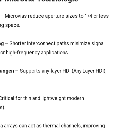
– Microvias reduce aperture sizes to 1/4 or less
ing space.
ng
– Shorter interconnect paths minimize signal
 for high-frequency applications.
dungen
– Supports any-layer HDI (Any Layer HDI),
ritical for thin and lightweight modern
s).
a arrays can act as thermal channels, improving