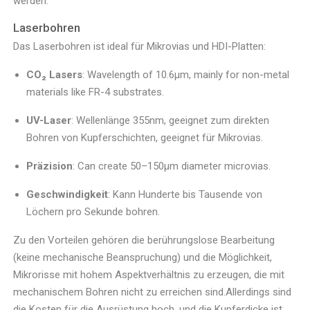
werden.
Laserbohren
Das Laserbohren ist ideal für Mikrovias und HDI-Platten:
CO₂ Lasers
: Wavelength of 10.6μm, mainly for non-metal
materials like FR-4 substrates.
UV-Laser
: Wellenlänge 355nm, geeignet zum direkten
Bohren von Kupferschichten, geeignet für Mikrovias.
Präzision
: Can create 50–150μm diameter microvias.
Geschwindigkeit
: Kann Hunderte bis Tausende von
Löchern pro Sekunde bohren.
Zu den Vorteilen gehören die berührungslose Bearbeitung
(keine mechanische Beanspruchung) und die Möglichkeit,
Mikrorisse mit hohem Aspektverhältnis zu erzeugen, die mit
mechanischem Bohren nicht zu erreichen sind.Allerdings sind
die Kosten für die Ausrüstung hoch, und die Kupferdicke ist