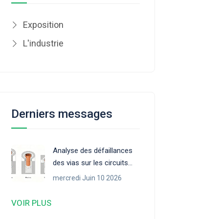
Exposition
L'industrie
Derniers messages
Analyse des défaillances
des vias sur les circuits
imprimés : causes,
mercredi Juin 10 2026
méthodes d'inspection et
prévention
VOIR PLUS