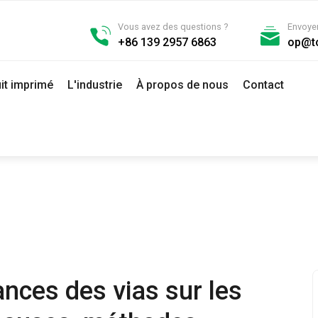
Vous avez des questions ?
Envoyer
+86 139 2957 6863
op@t
it imprimé
L'industrie
À propos de nous
Contact
ances des vias sur les