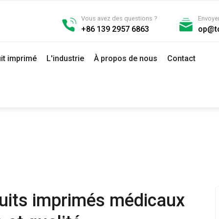
Vous avez des questions ?
Envoyer
+86 139 2957 6863
op@t
it imprimé
L'industrie
À propos de nous
Contact
uits imprimés médicaux