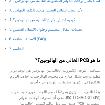
لماذا تختار لوحات الدوائر المطبوعة الخالية من الهالوجين؟
الأثر البيئي للثنائي الفينيل متعدد الكلور المهلجن
كيفية اختيار الألواح الخالية من الهالوجين؟
تحديات انتقال التصميم وحلول الانتقال السلس
الأسئلة الشائعة (FAQ)
الخاتمة
ما هو PCB الخالي من الهالوجين؟
?
ببساطة، اللوحة الإلكترونية الخالية من الهالوجين هي لوحة دوائر
مطبوعة تحد بشكل صارم من محتوى الهالوجينات (خاصة البروم
والكلور) في ركيزتها ومثبطات اللهب وأجزاء أخرى.
وفقًا للتعريف الموثوق به وفقًا لمعيار اللجنة الكهروتقنية الدولية
(IEC)
IEC 61249-2-21
، يجب أن تستوفي لوحات الدوائر
المطبوعة (PCB) جميع الشروط التالية لتُسمى "خالية من