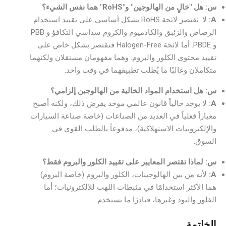
س: هل "خالٍ من الهالوجين" و"RoHS" هما نفس الشيء؟
A:
لا. تقتصر لائحة RoHS بشكل أساسي على تقييد استخدام
الرصاص والزئبق والكادميوم والكروم سداسي التكافؤ و PBB
و PBDE. أما لائحة Halogen-Free فتقتصر بشكل خاص على
تقييد محتوى الكلور والبروم. وهما مفهومان مستقلان ولكنهما
متكاملان وغالبًا ما يُطلب تطبيقهما في وقت واحد.
س: هل استخدام المواد الخالية من الهالوجين إلزامي؟
A:
لا يوجد حالياً قانون عالمي موحد يفرض ذلك، ولكنه أصبح
معياراً فعلياً في العديد من الصناعات (خاصة صناعة السيارات
والإلكترونيات الاستهلاكية)، مدفوعاً بالطلب القوي في
السوق.
س: لماذا تقتصر المعايير على تقييد الكلور والبروم فقط؟
A:
لأنه من بين الهالوجينات، الكلور والبروم (خاصة البروم)
هما الأكثر استخدامًا في مثبطات اللهب للإلكترونيات؛ أما
الفلور واليود وغيرها، فنادرًا ما تستخدم.
الخاتمة