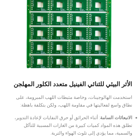
الأثر البيئي للثنائي الفينيل متعدد الكلور المهلجن
استخدمت الهالوجينات، وخاصة مثبطات اللهب المبرومة، على
نطاق واسع لفعاليتها في مقاومة اللهب، ولكن بتكلفة باهظة:
الانبعاثات السامة
: أثناء الحرائق أو حرق النفايات لإعادة التدوير،
تطلق هذه المواد كميات كبيرة من الغازات المسببة للتآكل
والسمية، مما يؤدي إلى تلوث الهواء والتربة.