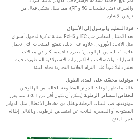
أمر بالغ الأهمية لسلامة الإشارة في الدوائر عالية التردد
والسرعة (مثل تطبيقات 5G و RF)، مما يقلل بشكل فعال من
توهين الإشارة.
قوة التنظيم والوصول إلى الأسواق
يعد الامتثال لمعايير مثل IEC و RoHS بمثابة تذكرة لدخول أسواق
مثل الاتحاد الأوروبي. علاوة على ذلك، تتمتع المنتجات التي تحمل
علامة "خالية من الهالوجين" بقدرة تنافسية أكبر في مجالات
السيارات والاتصالات والإلكترونيات الاستهلاكية المتطورة، حيث
تعتبر دليلاً قوياً على التزام العلامة التجارية تجاه البيئة.
موثوقية محسّنة على المدى الطويل
غالبًا ما تظهر لوحات الدوائر المطبوعة الخالية من الهالوجين
انخفاض امتصاص الرطوبة
(يمكن أن تكون أقل من 0.1٪)، مما يعزز
موثوقيتها في البيئات الرطبة ويقلل من مخاطر الأعطال مثل الدوائر
المفتوحة أو القصيرة الناتجة عن امتصاص الرطوبة، وبالتالي إطالة
عمر المنتج.