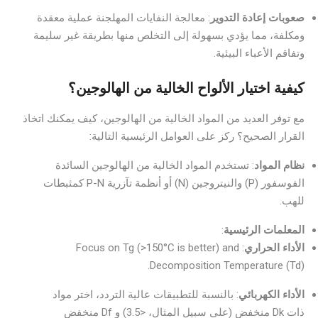
صعوبات إعادة التدوير
: معالجة النفايات المهلجنة عملية معقدة
ومكلفة، مما يؤدي بسهولة إلى التخلص منها بطريقة غير سليمة
وتفاقم الأعباء البيئية.
كيفية اختيار الألواح الخالية من الهالوجين؟
مع توفر العديد من المواد الخالية من الهالوجين، كيف يمكنك اتخاذ
القرار الصحيح؟ ركز على العوامل الرئيسية التالية:
نظام المواد
: تستخدم المواد الخالية من الهالوجين السائدة
الفوسفور (P) والنيتروجين (N) أو أنظمة تآزرية P-N كمثبطات
للهب.
المعلمات الرئيسية
:
الأداء الحراري
: Focus on Tg (>150°C is better) and
Decomposition Temperature (Td).
الأداء الكهربائي
: بالنسبة للتطبيقات عالية التردد، اختر مواد
ذات Dk منخفض (على سبيل المثال، <3.5) و Df منخفض