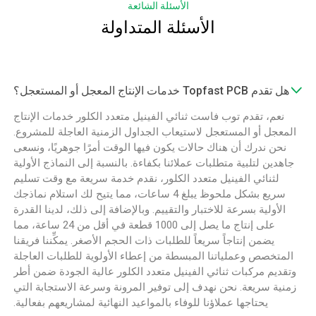
الأسئلة الشائعة
الأسئلة المتداولة
هل تقدم Topfast PCB خدمات الإنتاج المعجل أو المستعجل؟
نعم، تقدم توب فاست ثنائي الفينيل متعدد الكلور خدمات الإنتاج
المعجل أو المستعجل لاستيعاب الجداول الزمنية العاجلة للمشروع.
نحن ندرك أن هناك حالات يكون فيها الوقت أمرًا جوهريًا، ونسعى
جاهدين لتلبية متطلبات عملائنا بكفاءة. بالنسبة إلى النماذج الأولية
لثنائي الفينيل متعدد الكلور، نقدم خدمة سريعة مع وقت تسليم
سريع بشكل ملحوظ يبلغ 4 ساعات، مما يتيح لك استلام نماذجك
الأولية بسرعة للاختبار والتقييم. وبالإضافة إلى ذلك، لدينا القدرة
على إنتاج ما يصل إلى 1000 قطعة في أقل من 24 ساعة، مما
يضمن إنتاجاً سريعاً للطلبات ذات الحجم الأصغر. يمكِّننا فريقنا
المتخصص وعملياتنا المبسطة من إعطاء الأولوية للطلبات العاجلة
وتقديم مركبات ثنائي الفينيل متعدد الكلور عالية الجودة ضمن أطر
زمنية سريعة. نحن نهدف إلى توفير المرونة وسرعة الاستجابة التي
يحتاجها عملاؤنا للوفاء بالمواعيد النهائية لمشاريعهم بفعالية.