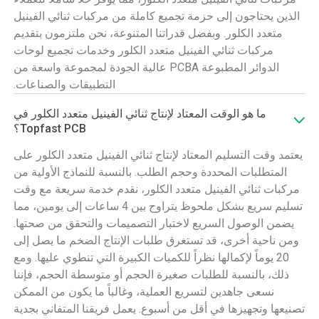
الذين يحتاجون إلى حزمة تجميع كاملة من مركبات ثنائي الفينيل
متعدد الكلور. وبفضل قدراتنا المتنوعة، نحن ملتزمون بتقديم
مركبات ثنائي الفينيل متعدد الكلور وخدمات تجميع لوحات
الدوائر المطبوعة PCBA عالية الجودة لمجموعة واسعة من
التطبيقات والصناعات.
ما هو الوقت المعتاد لإنتاج ثنائي الفينيل متعدد الكلور في
Topfast PCB؟
يعتمد وقت التسليم المعتاد لإنتاج ثنائي الفينيل متعدد الكلور على
المتطلبات المحددة وحجم الطلب. بالنسبة للنماذج الأولية من
مركبات ثنائي الفينيل متعدد الكلور، نقدم خدمة سريعة مع وقت
تسليم سريع بشكل ملحوظ يتراوح بين 4 ساعات إلى يومين، مما
يضمن الوصول السريع لاختبار التصميمات والتحقق من صحتها.
ومن ناحية أخرى، قد تستغرق طلبات الإنتاج الضخم ما يصل إلى
20 يوماً لإكمالها نظراً للكميات الكبيرة التي تنطوي عليها. ومع
ذلك، بالنسبة للطلبات صغيرة الحجم أو متوسطة الحجم، فإننا
نسعى جاهدين لتسريع العملية، وغالباً ما يكون من الممكن
تصنيعها وتجهيزها في أقل من أسبوع. يعمل فريقنا المتفاني بجدية