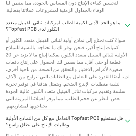
لتحسين كفاءة الإنتاج دون المساس بالجودة، مما يضمن لنا
الوفاء بالجداول الزمنية لمشروعات عملائنا بفعالية.
ما هو الحد الأدنى لكمية الطلب لمركبات ثنائي الفينيل متعدد
الكلور لدى Topfast PCB؟
سواءً كنت تحتاج إلى نماذج أولية لثنائي الفينيل متعدد الكلور أو
كميات إنتاج أكبر، فنحن نوفر لك ما تحتاجه. بالنسبة للنماذج
الأولية لثنائي الفينيل متعدد الكلور، يمكننا إنتاج ما لا يزيد عن 20
قطعة أو حتى أقل، مما يضمن لك الحصول على إنتاج دفعات
صغيرة لأغراض الاختبار والتحقق من الصحة. من ناحية أخرى،
لدينا أيضًا القدرة على التعامل مع الطلبات التي تتراوح بين الآلاف
لتلبية متطلبات الإنتاج الضخم. ويتمثل هدفنا في توفير تجربة
سلسة وتقديم مركبات ثنائي الفينيل متعدد الكلور عالية الجودة
بغض النظر عن حجم الطلب، مما يوفر لعملائنا المرونة التي
يحتاجونها لمشاريعهم.
هل تستطيع Topfast PCB التعامل مع كل من النماذج الأولية
وطلبات الإنتاج على نطاق واسع؟
نعم، توبفاست ثنائي الفينيل متعدد الكلور مجهزة تجهيزًا جيدًا