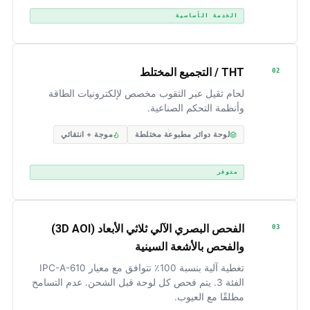
الخدمة الأساسية
THT / التجميع المختلط
02
لحام ثقيل عبر الثقوب مخصص لإلكترونيات الطاقة
وأنظمة التحكم الصناعية.
لوحة دوائر مطبوعة مختلطة
موجة + انتقائي
متوفر
الفحص البصري الآلي ثلاثي الأبعاد (3D AOI)
03
والفحص بالأشعة السينية
تغطية آلية بنسبة 100٪ تتوافق مع معيار IPC-A-610
الفئة 3. يتم فحص كل لوحة قبل الشحن. عدم التسامح
مطلقًا مع العيوب.