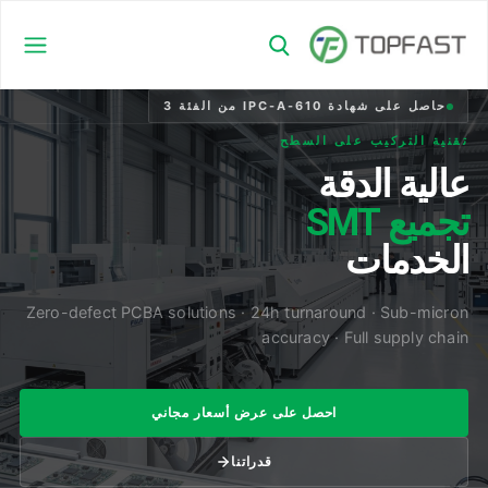
حاصل على شهادة IPC-A-610 من الفئة 3
تقنية التركيب على السطح
عالية الدقة
تجميع SMT
الخدمات
Zero-defect PCBA solutions · 24h turnaround · Sub-micron
accuracy · Full supply chain
احصل على عرض أسعار مجاني
قدراتنا