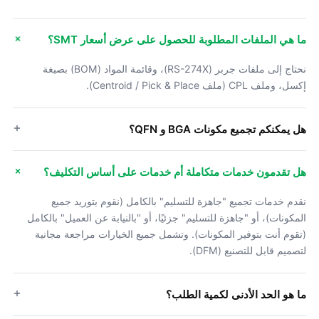
ما هي الملفات المطلوبة للحصول على عرض أسعار SMT؟
نحتاج إلى ملفات جربر (RS-274X)، وقائمة المواد (BOM) بصيغة
إكسل، وملف CPL (ملف Centroid / Pick & Place).
هل يمكنكم تجميع مكونات BGA و QFN؟
هل تقدمون خدمات متكاملة أم خدمات على أساس التكليف؟
نقدم خدمات تجميع "جاهزة للتسليم" بالكامل (نقوم بتوريد جميع
المكونات)، أو "جاهزة للتسليم" جزئيًا، أو "بالنيابة عن العميل" بالكامل
(تقوم أنت بتوفير المكونات). وتشمل جميع الخيارات مراجعة مجانية
لتصميم قابل للتصنيع (DFM).
ما هو الحد الأدنى لكمية الطلب؟