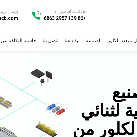
هل لديك أي سؤال؟
إرسال بريد 
pcb.com
+86 139 2957 6863
يل متعدد الكلور
الصناعة
نبذة عنا
اتصل بنا
حاسبة التكلفة عبر 
نيع
ة لثنائي
الكلور من