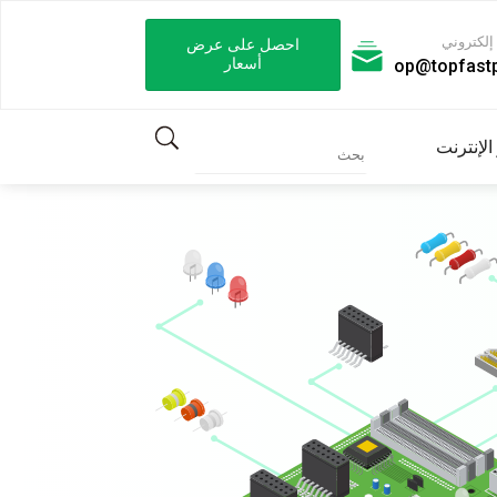
إلكتروني
احصل على عرض
أسعار
op@topfast
الإنترنت