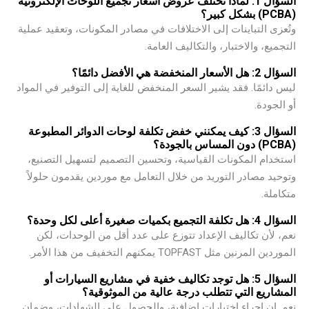
السؤال 1: لماذا تختلف عروض أسعار تجميع اللوحات الإلكترونية
(PCBA) بشكل كبير؟
وتُعزى التباينات إلى الاختلافات في مصادر المكونات، وتعقيد عملية
التجميع، والاختبار، والتكاليف العامة.
السؤال 2: هل الأسعار المنخفضة هي الأفضل دائمًا؟
ليس دائمًا. فقد يشير السعر المنخفض للغاية إلى التوفير في المواد
أو الجودة.
السؤال 3: كيف يمكنني خفض تكلفة لوحات الدوائر المطبوعة
(PCBA) دون المساس بالجودة؟
استخدام المكونات القياسية، وتحسين التصميم لتسهيل التصنيع،
وتوحيد مصادر التوريد من خلال التعامل مع موردين يقدمون حلولاً
متكاملة.
السؤال 4: هل تكلفة التجميع بكميات صغيرة أعلى لكل وحدة؟
نعم، لأن تكاليف الإعداد تتوزع على عدد أقل من الوحدات، لكن
الموردين المرنين مثل TOPFAST يمكنهم التخفيف من هذا الأمر.
السؤال 5: هل توجد تكاليف خفية في مشاريع السيارات أو
المشاريع التي تتطلب درجة عالية من الموثوقية؟
نعم. إن إجراء اختبارات إضافية، والحصول على الشهادات، وضمان