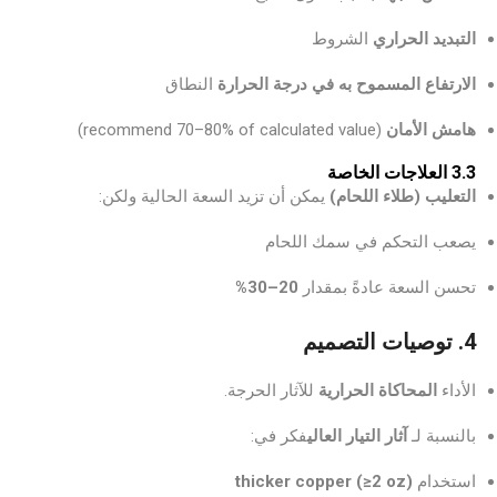
التبديد الحراري
الشروط
الارتفاع المسموح به في درجة الحرارة
النطاق
هامش الأمان
(recommend 70–80% of calculated value)
3.3 العلاجات الخاصة
التعليب (طلاء اللحام)
يمكن أن تزيد السعة الحالية ولكن:
يصعب التحكم في سمك اللحام
تحسن السعة عادةً بمقدار
20–30%
4. توصيات التصميم
الأداء
المحاكاة الحرارية
للآثار الحرجة.
بالنسبة لـ
آثار التيار العالي
فكر في:
استخدام
thicker copper (≥2 oz)