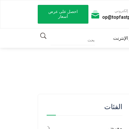
إلكتروني
احصل على عرض
أسعار
op@topfast
الإنترنت
الفئات
معرض