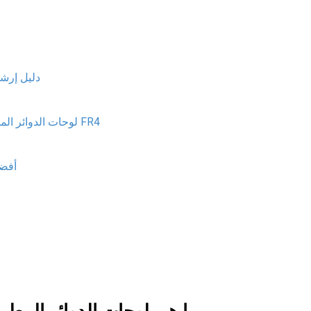
دليل إرشا
لوحات الدوائر المطبوعة عالية التردد مقابل لوحات الدوائر المطبوعة القياسية FR4
أفضل