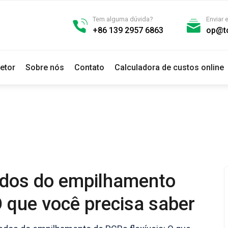
Tem alguma dúvida?
Enviar 
+86 139 2957 6863
op@t
etor
Sobre nós
Contato
Calculadora de custos online
edos do empilhamento
O que você precisa saber