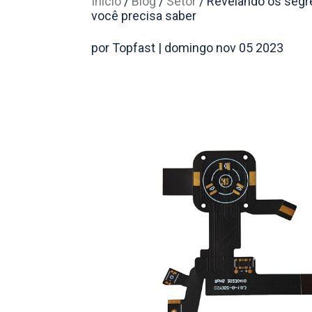
Início
/
Blog
/
Setor
/
Revelando os segr
você precisa saber
por Topfast | domingo nov 05 2023