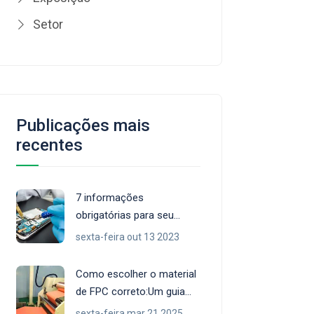
Setor
Publicações mais
recentes
7 informações
obrigatórias para seu
projeto de PCB flexível
sexta-feira out 13 2023
Como escolher o material
de FPC correto:Um guia
abrangente
sexta-feira mar 21 2025